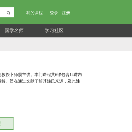
我的课程
登录
注册
国学名师
学习社区
教授卜师霞主讲。本门课程共6课包含14讲内
讲解。旨在通过文献了解其姓氏来源，及此姓
程