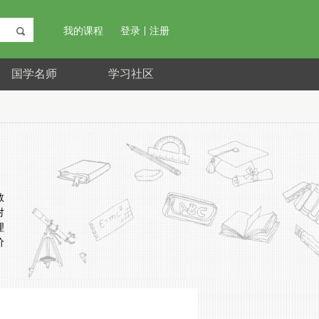
我的课程
登录
注册
国学名师
学习社区
教
对
理
价